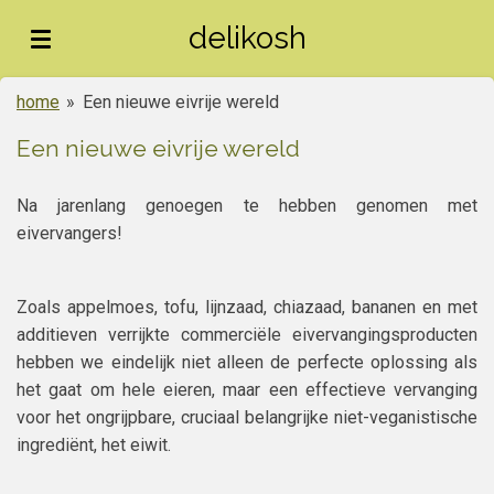
Ga
delikosh
direct
naar
home
»
Een nieuwe eivrije wereld
de
hoofdinhoud
Een nieuwe eivrije wereld
Na jarenlang genoegen te hebben genomen met
eivervangers!
Zoals appelmoes, tofu, lijnzaad, chiazaad, bananen en met
additieven verrijkte commerciële eivervangingsproducten
hebben we eindelijk niet alleen de perfecte oplossing als
het gaat om hele eieren, maar een effectieve vervanging
voor het ongrijpbare, cruciaal belangrijke niet-veganistische
ingrediënt, het eiwit.